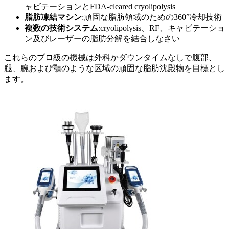
ャビテーションとFDA-cleared cryolipolysis
脂肪凍結マシン
:頑固な脂肪領域のための360°冷却技術
複数の技術システム
:cryolipolysis、RF、キャビテーショ
ン及びレーザーの脂肪分解を結合しなさい
これらのプロ級の機械は外科かダウンタイムなしで腹部、
腿、腕および顎のような区域の頑固な脂肪沈殿物を目標とし
ます。