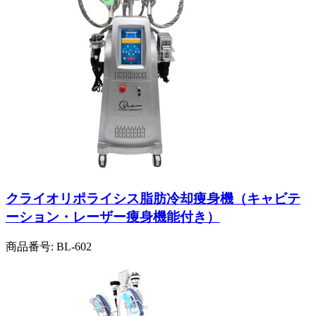
クライオリポライシス脂肪冷却痩身機（キャビテ
ーション・レーザー痩身機能付き）
商品番号:
BL-602