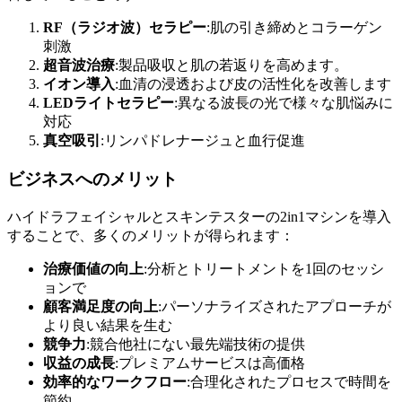
RF（ラジオ波）セラピー
:肌の引き締めとコラーゲン
刺激
超音波治療
:製品吸収と肌の若返りを高めます。
イオン導入
:血清の浸透および皮の活性化を改善します
LEDライトセラピー
:異なる波長の光で様々な肌悩みに
対応
真空吸引
:リンパドレナージュと血行促進
ビジネスへのメリット
ハイドラフェイシャルとスキンテスターの2in1マシンを導入
することで、多くのメリットが得られます：
治療価値の向上
:分析とトリートメントを1回のセッシ
ョンで
顧客満足度の向上
:パーソナライズされたアプローチが
より良い結果を生む
競争力
:競合他社にない最先端技術の提供
収益の成長
:プレミアムサービスは高価格
効率的なワークフロー
:合理化されたプロセスで時間を
節約